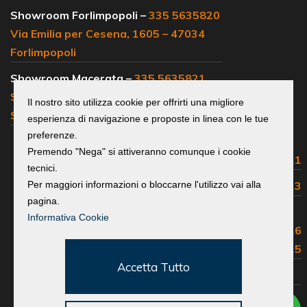
Showroom Forlimpopoli –
335 5635820
Via Emilia per Cesena, 1605 – 47034
Forlimpopoli
Showroom Macerata –
335 5635821
SS 77, km 102 – 62019 Loc.
Il nostro sito utilizza cookie per offrirti una migliore
Sambucheto Recanati
esperienza di navigazione e proposte in linea con le tue
preferenze.
Centralino e
Premendo "Nega" si attiveranno comunque i cookie
uffici commerciali:
0541 683311
tecnici.
Per maggiori informazioni o bloccarne l'utilizzo vai alla
Assistenza Volvo:
0541 683313
pagina.
Assistenza Isuzu, Maxus,
Informativa Cookie
Great Wall, EMC e Foton:
0541 683316
Ricambi e Accessori:
0541 683315
Accetta Tutto
Lavora con noi