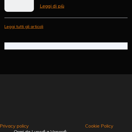
Leggi di più
Leggi tutti gli articoli
Privacy policy
Cookie Policy
Orari da Lunedì a Venerdì: