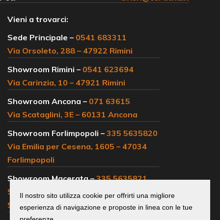
Vieni a trovarci:
Sede Principale –
0541 683311
Via Orsoleto, 288 – 47922 Rimini
Showroom Rimini –
0541 623694
Via Carinzia, 10 – 47921 Rimini
Showroom Ancona –
071 63615
Via Scataglini, 3E – 60131 Ancona
Showroom Forlimpopoli –
335 5635820
Via Emilia per Cesena, 1605 – 47034
Forlimpopoli
Showroom Macerata –
335 5635821
SS 77, km 102 – 62019 Loc.
Il nostro sito utilizza cookie per offrirti una migliore
Sambucheto Recanati
esperienza di navigazione e proposte in linea con le tue
preferenze.