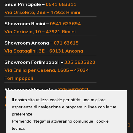
Sede Principale –
0541 683311
Via Orsoleto, 288 – 47922 Rimini
Showroom Rimini –
0541 623694
Via Carinzia, 10 – 47921 Rimini
Showroom Ancona –
071 63615
Via Scataglini, 3E – 60131 Ancona
Showroom Forlimpopoli –
335 5635820
Via Emilia per Cesena, 1605 – 47034
Forlimpopoli
Showroom Macerata –
335 5635821
SS 77, km 102 – 62019 Loc.
Il nostro sito utilizza cookie per offrirti una migliore
Sambucheto Recanati
esperienza di navigazione e proposte in linea con le tue
preferenze.
Centralino e
Premendo "Nega" si attiveranno comunque i cookie
uffici commerciali:
0541 683311
tecnici.