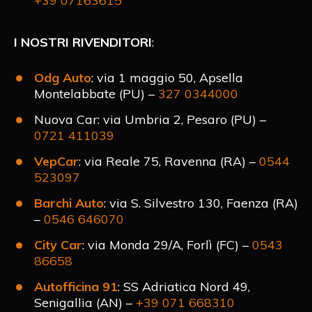
+39 07163615
I NOSTRI RIVENDITORI
:
Odg Auto
: via 1 maggio 50, Apsella
Montelabbate (PU) –
327 0344000
Nuova Car: via Umbria 2, Pesaro (PU) –
0721 411039
VepCar
: via Reale 75, Ravenna (RA) –
0544
523097
Barchi Auto
: via S. Silvestro 130, Faenza (RA)
–
0546 646070
City Car
: via Monda 29/A, Forlì (FC) –
0543
86658
Autofficina 91
: SS Adriatica Nord 49,
Senigallia (AN) –
+39 071 668310