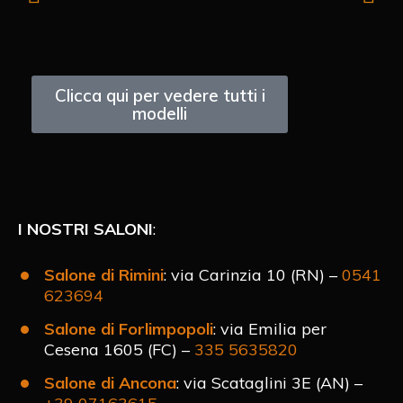
Clicca qui per vedere tutti i
modelli
I NOSTRI SALONI
:
Salone di Rimini
: via Carinzia 10 (RN) –
0541
623694
Salone di Forlimpopoli
: via Emilia per
Cesena 1605 (FC) –
335 5635820
Salone di Ancona
: via Scataglini 3E (AN) –