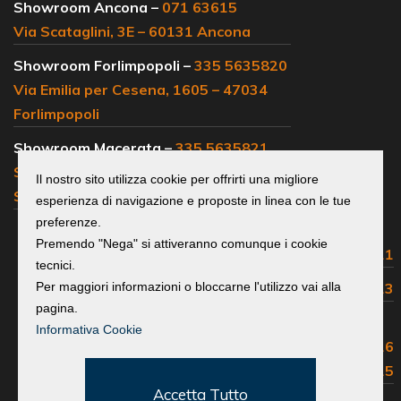
Showroom Ancona –
071 63615
Via Scataglini, 3E – 60131 Ancona
Showroom Forlimpopoli –
335 5635820
Via Emilia per Cesena, 1605 – 47034
Forlimpopoli
Showroom Macerata –
335 5635821
SS 77, km 102 – 62019 Loc.
Il nostro sito utilizza cookie per offrirti una migliore
Sambucheto Recanati
esperienza di navigazione e proposte in linea con le tue
preferenze.
Centralino e
Premendo "Nega" si attiveranno comunque i cookie
uffici commerciali:
0541 683311
tecnici.
Assistenza Volvo:
0541 683313
Per maggiori informazioni o bloccarne l'utilizzo vai alla
pagina.
Assistenza Isuzu, Maxus,
Informativa Cookie
Great Wall, EMC e Foton:
0541 683316
Ricambi e Accessori:
0541 683315
Accetta Tutto