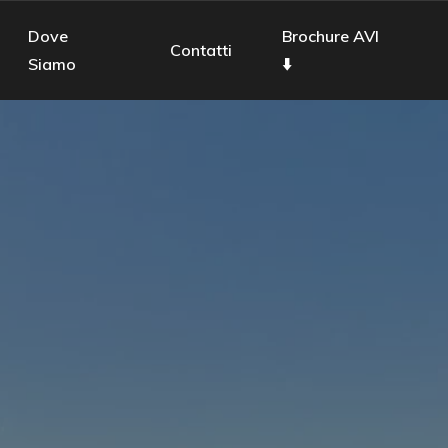
Dove
Brochure AVI
Contatti
Siamo
⬇️