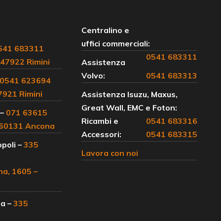
Centralino e
uffici commerciali:
541 683311
0541 683311
 47922 Rimini
Assistenza
Volvo:
0541 683313
0541 623694
47921 Rimini
Assistenza Isuzu, Maxus,
Great Wall, EMC e Foton:
 –
071 63615
Ricambi e
0541 683316
– 60131 Ancona
Accessori:
0541 683315
poli –
335
Lavora con noi
na, 1605 –
a –
335