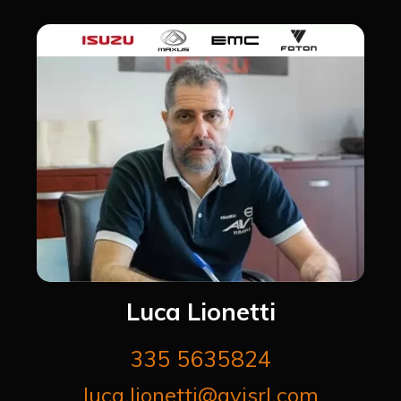
Luca Lionetti
335 5635824
luca.lionetti@avisrl.com