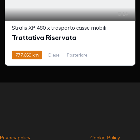
14
Stralis XP 480 x trasporto casse mobili
Trattativa Riservata
777,669 km
Diesel
Posteriore
Privacy policy
Cookie Policy