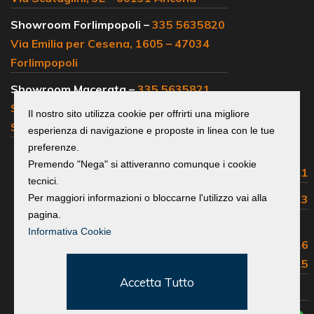
Showroom Forlimpopoli –
335 5635820
Via Emilia per Cesena, 1605 – 47034
Forlimpopoli
Showroom Macerata –
335 5635821
SS 77, km 102 – 62019 Loc.
Il nostro sito utilizza cookie per offrirti una migliore
Sambucheto Recanati
esperienza di navigazione e proposte in linea con le tue
preferenze.
Centralino e
Premendo "Nega" si attiveranno comunque i cookie
uffici commerciali:
0541 683311
tecnici.
Assistenza Volvo:
0541 683313
Per maggiori informazioni o bloccarne l'utilizzo vai alla
pagina.
Assistenza Isuzu, Maxus,
Informativa Cookie
Great Wall, EMC e Foton:
0541 683316
Ricambi e Accessori:
0541 683315
Accetta Tutto
Lavora con noi