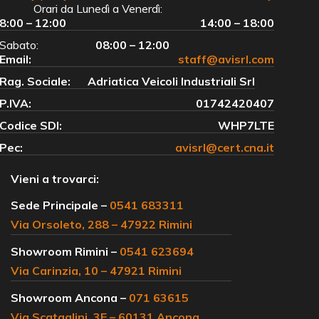
Orari da Lunedì a Venerdì:
8:00 – 12:00
14:00 – 18:00
Sabato:
08:00 – 12:00
Email:
staff@avisrl.com
Rag. Sociale:
Adriatica Veicoli Industriali Srl
P.IVA:
01742420407
Codice SDI:
WHP7LTE
Pec:
avisrl@cert.cna.it
Vieni a trovarci:
Sede Principale –
0541 683311
Via Orsoleto, 288 – 47922 Rimini
Showroom Rimini –
0541 623694
Via Carinzia, 10 – 47921 Rimini
Showroom Ancona –
071 63615
Via Scataglini, 3E – 60131 Ancona