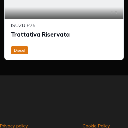
3
ISUZU P75
Trattativa Riservata
Diesel
Privacy policy
Cookie Policy