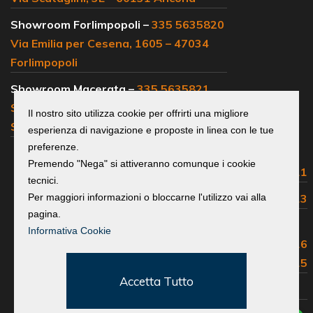
Showroom Forlimpopoli –
335 5635820
Via Emilia per Cesena, 1605 – 47034
Forlimpopoli
Showroom Macerata –
335 5635821
SS 77, km 102 – 62019 Loc.
Il nostro sito utilizza cookie per offrirti una migliore
Sambucheto Recanati
esperienza di navigazione e proposte in linea con le tue
preferenze.
Centralino e
Premendo "Nega" si attiveranno comunque i cookie
uffici commerciali:
0541 683311
tecnici.
Assistenza Volvo:
0541 683313
Per maggiori informazioni o bloccarne l'utilizzo vai alla
pagina.
Assistenza Isuzu, Maxus,
Informativa Cookie
Great Wall, EMC e Foton:
0541 683316
Ricambi e Accessori:
0541 683315
Accetta Tutto
Lavora con noi