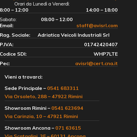
Orari da Lunedì a Venerdì:
8:00 – 12:00
14:00 – 18:00
Sabato:
08:00 – 12:00
Email:
staff@avisrl.com
Rag. Sociale:
Adriatica Veicoli Industriali Srl
P.IVA:
01742420407
Codice SDI:
WHP7LTE
Pec:
avisrl@cert.cna.it
Vieni a trovarci:
Sede Principale –
0541 683311
Via Orsoleto, 288 – 47922 Rimini
Showroom Rimini –
0541 623694
Via Carinzia, 10 – 47921 Rimini
Showroom Ancona –
071 63615
Via Scataglini, 3E – 60131 Ancona