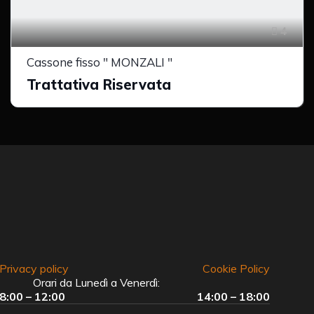
4
Cassone fisso " MONZALI "
Trattativa Riservata
Privacy policy
Cookie Policy
Orari da Lunedì a Venerdì:
8:00 – 12:00
14:00 – 18:00