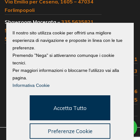
Via Emilia per Cesena, 1605 – 47034
Forlimpopoli
Showroom Macerata –
335 5635821
SS 77, km 102 – 62019 Loc.
Il nostro sito utilizza cookie per offrirti una migliore
Sambucheto Recanati
esperienza di navigazione e proposte in linea con le tue
preferenze.
Centralino e
Premendo "Nega" si attiveranno comunque i cookie
uffici commerciali:
0541 683311
tecnici.
Assistenza Volvo:
0541 683313
Per maggiori informazioni o bloccarne l'utilizzo vai alla
pagina.
Assistenza Isuzu, Maxus,
Informativa Cookie
Great Wall, EMC e Foton:
0541 683316
Ricambi e Accessori:
0541 683315
Accetta Tutto
Lavora con noi
Preferenze Cookie