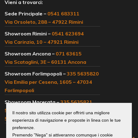
Vieni a trovarci:
Sede Principale –
0541 683311
Via Orsoleto, 288 – 47922 Rimini
Showroom Rimini –
0541 623694
Via Carinzia, 10 – 47921 Rimini
Showroom Ancona –
071 63615
Via Scataglini, 3E – 60131 Ancona
Showroom Forlimpopoli –
335 5635820
Via Emilia per Cesena, 1605 – 47034
Forlimpopoli
Showroom Macerata –
335 5635821
SS 77, km 102 – 62019 Loc.
Il nostro sito utilizza cookie per offrirti una migliore
Sambucheto Recanati
esperienza di navigazione e proposte in linea con le tue
preferenze.
Centralino e
Premendo "Nega" si attiveranno comunque i cookie