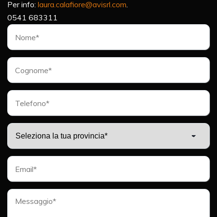
Per info:
laura.calafiore@avisrl.com
.
0541 683311