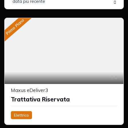
data più recente
Primo Piano
4
Maxus eDeliver3
Trattativa Riservata
Elettrico