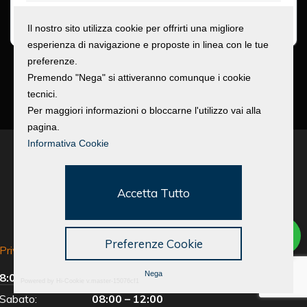
Diesel
Il nostro sito utilizza cookie per offrirti una migliore
esperienza di navigazione e proposte in linea con le tue
preferenze.
Premendo "Nega" si attiveranno comunque i cookie
tecnici.
Per maggiori informazioni o bloccarne l'utilizzo vai alla
pagina.
Informativa Cookie
Accetta Tutto
Preferenze Cookie
Privacy policy
Cookie Policy
Orari da Lunedì a Venerdì:
Nega
8:00 – 12:00
14:00 – 18:00
Powered by Hi-Cookie v.master-15076cf1
Sabato:
08:00 – 12:00