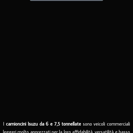
I
camioncini
Isuzu da 6 e 7,5 tonnellate
sono veicoli commerciali
leggeri molto apprezzati per la loro affidabilità, versatilità e basso