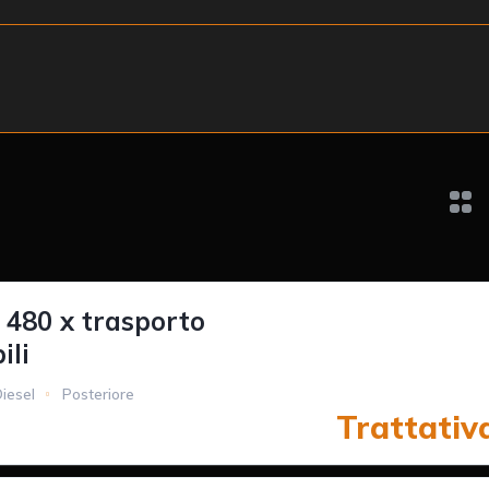
P 480 x trasporto
ili
iesel
Posteriore
Trattativ