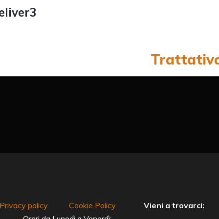
liver3
Trattativ
Privacy policy
Cookie Policy
Vieni a trovarci:
Orari da Lunedì a Venerdì: