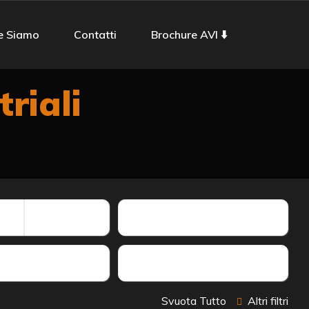
e Siamo
Contatti
Brochure AVI ⬇️
triali
Chilometraggio
Porte
Svuota Tutto
Altri filtri