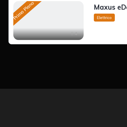
Primo Piano
Maxus eDe
Elettrico
4