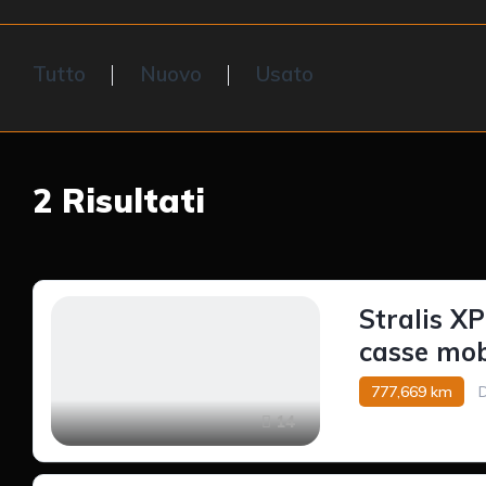
Tutto
Nuovo
Usato
2
Risultati
Stralis X
casse mob
777,669 km
D
14