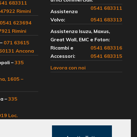
541 683311
0541 683311
 47922 Rimini
Assistenza
Volvo:
0541 683313
0541 623694
47921 Rimini
Assistenza Isuzu, Maxus,
Great Wall, EMC e Foton:
 –
071 63615
Ricambi e
0541 683316
– 60131 Ancona
Accessori:
0541 683315
poli –
335
Lavora con noi
na, 1605 –
a –
335
019 Loc.
ati