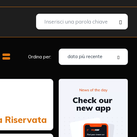
data più recente
Ordina per:
a Riservata