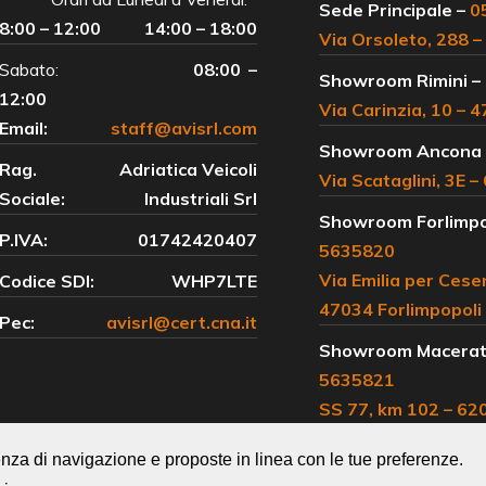
Sede Principale –
0
8:00 – 12:00
14:00 – 18:00
Via Orsoleto, 288 –
Sabato:
08:00 –
Showroom Rimini –
12:00
Via Carinzia, 10 – 
Email:
staff@avisrl.com
Showroom Ancona
Rag.
Adriatica Veicoli
Via Scataglini, 3E 
Sociale:
Industriali Srl
Showroom Forlimpo
P.IVA:
01742420407
5635820
Via Emilia per Cese
Codice SDI:
WHP7LTE
47034 Forlimpopoli
Pec:
avisrl@cert.cna.it
Showroom Macerat
5635821
SS 77, km 102 – 62
Sambucheto Recan
rienza di navigazione e proposte in linea con le tue preferenze.