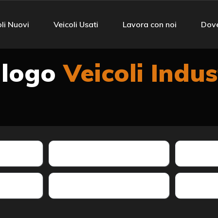
li Nuovi
Veicoli Usati
Lavora con noi
Dov
alogo
Veicoli Indus
Allestimento
Optional
Colore