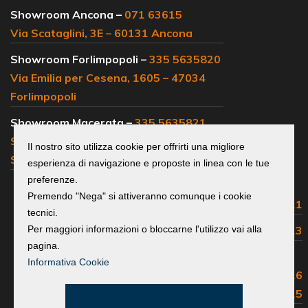
Showroom Ancona –
071 63615
Via Scataglini, 3E – 60131 Ancona
Showroom Forlimpopoli –
335 5635820
Via Emilia per Cesena, 1605 – 47034
Forlimpopoli
Showroom Macerata –
335 5635821
SS 77, km 102 – 62019 Loc.
Il nostro sito utilizza cookie per offrirti una migliore
Sambucheto Recanati
esperienza di navigazione e proposte in linea con le tue
preferenze.
Centralino e
Premendo "Nega" si attiveranno comunque i cookie
uffici commerciali:
0541 683311
tecnici.
Assistenza Volvo:
0541 683313
Per maggiori informazioni o bloccarne l'utilizzo vai alla
pagina.
Assistenza Isuzu, Maxus,
Informativa Cookie
Great Wall, EMC e Foton:
0541 683316
Ricambi e Accessori:
0541 683315